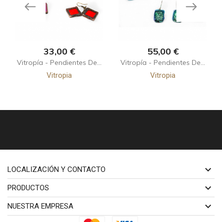
Precio
Precio
33,00 €
55,00 €
Vitropía - Pendientes De...
Vitropía - Pendientes De...
Vitropia
Vitropia

LOCALIZACIÓN Y CONTACTO

PRODUCTOS

NUESTRA EMPRESA