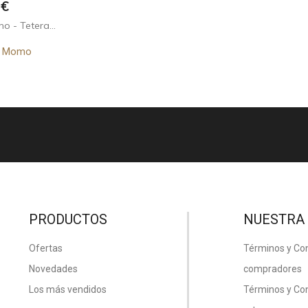
o
 €
 - Tetera...
de Momo
PRODUCTOS
NUESTRA
Ofertas
Términos y Co
Novedades
compradores
Los más vendidos
Términos y Co