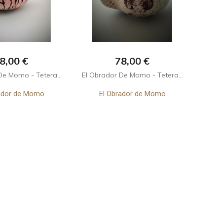
recio
Precio
8,00 €
78,00 €
De Momo - Tetera...
El Obrador De Momo - Tetera...
ador de Momo
El Obrador de Momo