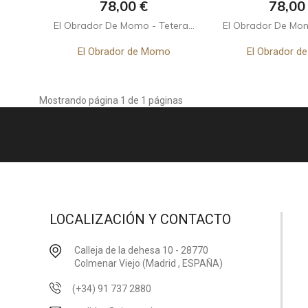
Precio
Preci
78,00 €
78,00
El Obrador De Momo - Tetera...
El Obrador De Momo
El Obrador de Momo
El Obrador 
Mostrando página 1 de 1 páginas
LOCALIZACIÓN Y CONTACTO
Calleja de la dehesa 10 - 28770
Colmenar Viejo (Madrid , ESPAÑA)
(+34) 91 737 2880