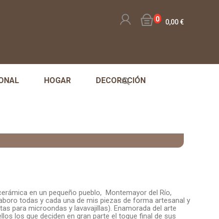
0
0,00 €
ONAL
HOGAR
DECORACIÓN
 cerámica en un pequeño pueblo, Montemayor del Río,
 elaboro todas y cada una de mis piezas de forma artesanal y
tas para microondas y lavavajillas). Enamorada del arte
los los que deciden en gran parte el toque final de sus