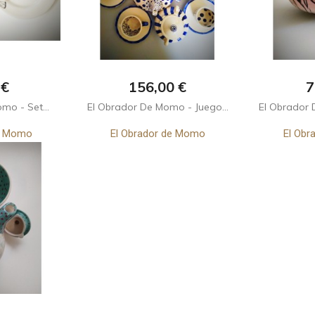
o
Precio
P
 €
156,00 €
7
mo - Set...
El Obrador De Momo - Juego...
El Obrador 
de Momo
El Obrador de Momo
El Obr