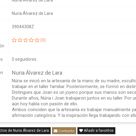
Nuria Álvarez de Lara
Nuria Álvarez de Lara
39044308Z
(
0
)
ión
es
0 seguidores.
Nuria Álvarez de Lara
ón
Núria se inició en la artesanía de la mano de su madre, escult
trabajar en el taller familiar. Posteriormente, se formó en disti
Distingues que Joan es un joyero porque sus manos son secas 
Durante años, Núria i Joan trabajaron juntos en su taller. Por un
aún hoy habla con pasión de ello.
Ambos coinciden que la artesanía es trabajar manualmente y
afirmación categórica. Y la inspiración llega trabajando con ell
tos de Nuria Álvarez de Lara
Contacto
Añadir a favoritos