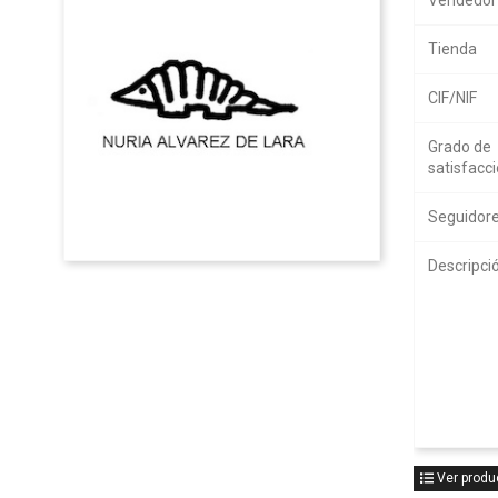
Vendedor
Tienda
CIF/NIF
Grado de
satisfacc
Seguidor
Descripci
Ver produc